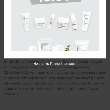
Selain penggunaan krim wajah anti-aging, ada juga beberapa cara
yang dinilai efektif dalam membantu mencegah proses penuaan
pada kulit, yaitu dengan rutin berolahraga, makan makanan sehat
dan bergizi seimbang, serta tidur yang cukup.
Setelah memahami kandungan krim wajah anti-aging, sebaiknya
Anda lebih bijak lagi dalam membeli produk perawatan kulit wajah.
Ingat, berapa pun harga produk krim wajah, manfaatnya dapat
terasa secara optimal, bila produk tersebut digunakan dengan
tepat dan cocok dengan jenis serta kondisi kulit Anda.
Jika masih ragu dengan efektivitas dan jenis kandungan krim wajah
No thanks, I’m not interested!
anti-aging yang ada di pasaran dirimu bisa menggunakan
Claskinfuel 30 Days Intensive night cream karena kandungan yang
sudah di jelaskan diatas semuanya sudah ada di dalamnya jadi dirimu
tidak perlu mencari satu persatu ingredients di atas di skincare lain
cukup dengan satu produk saja sudah mencakup semuanya ya
CLAbebs.