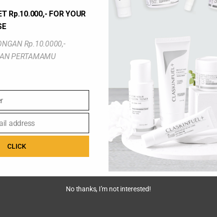
T Rp.10.000,- FOR YOUR
SE
NGAN Rp.10.0000,-
IAN PERTAMAMU
r
ail address
CLICK
No thanks, I’m not interested!