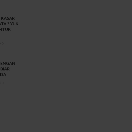
 KASAR
TA ? YUK
UNTUK
No
DENGAN
 BIAR
UDA
No