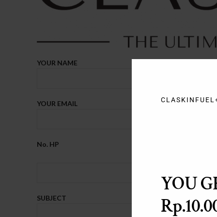
YOUR NAME
CLASKINFUEL
YOUR EMAIL
No. HP
YOU G
SUBJECT
Rp.10.0