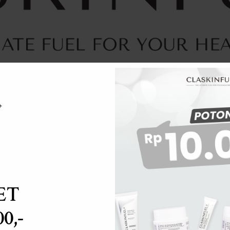
+
ET
00,-