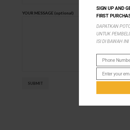
SIGN UP AND GE
YOUR MESSAGE (optional)
FIRST PURCHA
DAPATKAN POTO
UNTUK PEMBEL
ISI DI BAWAH INI
Phone Numbe
Phone
Number
Enter your em
Email